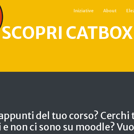
Iniziative
About
Ele
SCOPRI CATBOX
 appunti del tuo corso? Cerchi t
i e non ci sono su moodle? Vuo