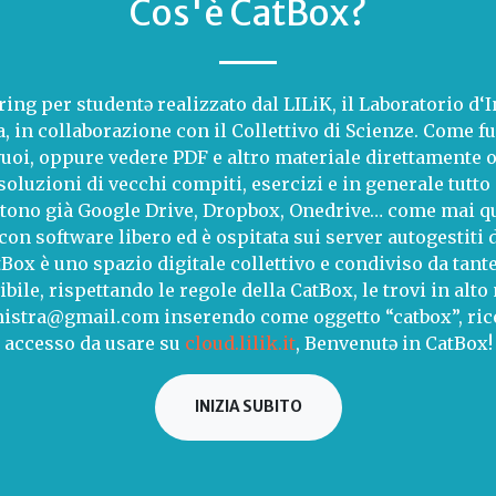
Cos'è CatBox?
ring per studentə realizzato dal LILiK, il Laboratorio d‘
a, in collaborazione con il Collettivo di Scienze. Come f
uoi, oppure vedere PDF e altro materiale direttamente o
 soluzioni di vecchi compiti, esercizi e in generale tutto 
stono già Google Drive, Dropbox, Onedrive… come mai qu
con software libero ed è ospitata sui server autogestiti 
Box è uno spazio digitale collettivo e condiviso da tant
bile, rispettando le regole della CatBox, le trovi in alto
inistra@gmail.com inserendo come oggetto “catbox”, rice
accesso da usare su
cloud.lilik.it
, Benvenutə in CatBox!
INIZIA SUBITO